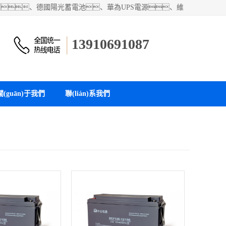
S電源、德國陽光蓄電池、華為UPS電源、維
S電源等國內(nèi)外**ups電源和蓄電池產(chǎn)品。
13910691087
關(guān)于我們
聯(lián)系我們