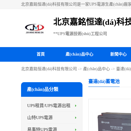
北京嘉銘恒達(dá)科技有限公司是一家UPS電源生產(chǎn
諦UPS電源、科華UPS電源、山特UPS電源
北京嘉銘恒達(dá)科
歡迎訪問北京嘉銘恒達(dá)科技有限公司網(wǎng)站！
**UPS電源技術(shù)工程公司
首頁
產(chǎn)品中心
新聞中心
北京嘉銘恒達(dá)科技有限公司
->
產(chǎn)品中心
->
臺達(dá
臺達(dá)蓄電池
產(chǎn)品分類
UPS租賃/UPS電源出租
山特UPS電源
易事特UPS電源